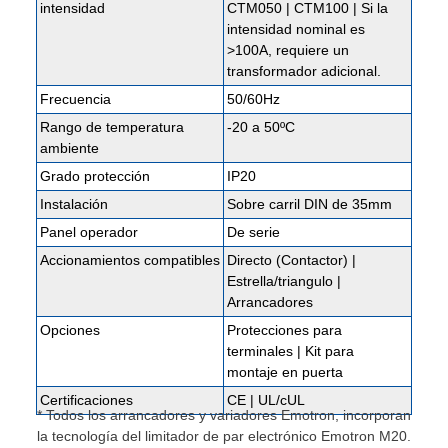
intensidad
CTM050 | CTM100 | Si la
intensidad nominal es
>100A, requiere un
transformador adicional.
Frecuencia
50/60Hz
Rango de temperatura
-20 a 50ºC
ambiente
Grado protección
IP20
Instalación
Sobre carril DIN de 35mm
Panel operador
De serie
Accionamientos compatibles
Directo (Contactor) |
Estrella/triangulo |
Arrancadores
Opciones
Protecciones para
terminales | Kit para
montaje en puerta
Certificaciones
CE | UL/cUL
* Todos los arrancadores y variadores Emotron, incorporan
la tecnología del limitador de par electrónico Emotron M20.